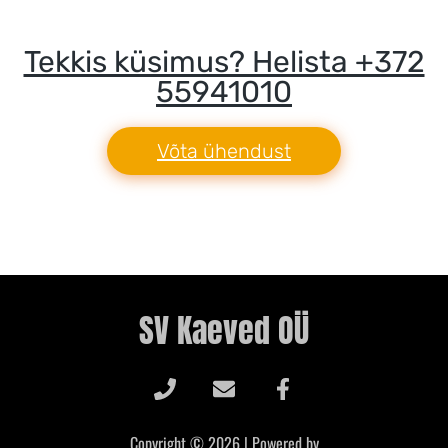
Tekkis küsimus? Helista +372
55941010
Võta ühendust
SV Kaeved OÜ
Copyright © 2026 | Powered by