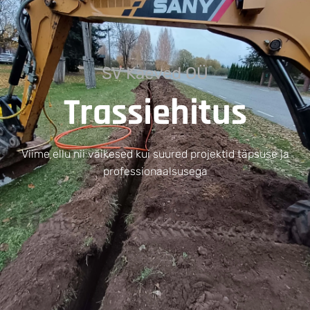
SV Kaeved OÜ
Trassiehitus
Viime ellu nii väikesed kui suured projektid täpsuse ja
professionaalsusega