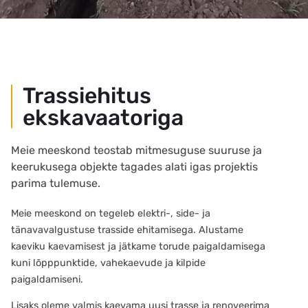
Trassiehitus
ekskavaatoriga
Meie meeskond teostab mitmesuguse suuruse ja
keerukusega objekte tagades alati igas projektis
parima tulemuse.
Meie meeskond on tegeleb elektri-, side- ja
tänavavalgustuse trasside ehitamisega. Alustame
kaeviku kaevamisest ja jätkame torude paigaldamisega
kuni lõpppunktide, vahekaevude ja kilpide
paigaldamiseni.
Lisaks oleme valmis kaevama uusi trasse ja renoveerima