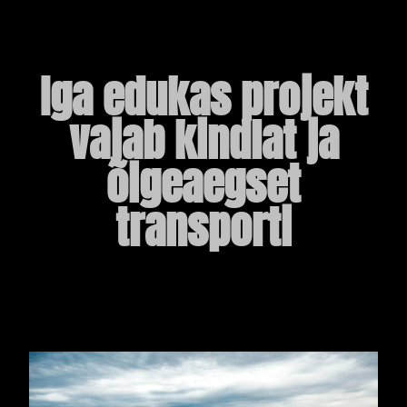
Iga edukas projekt
vajab kindlat ja
õigeaegset
transporti