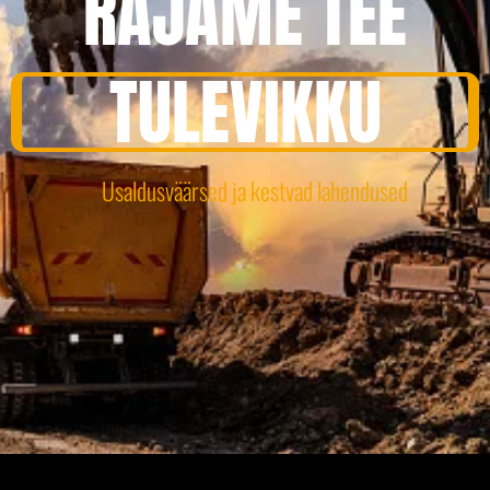
RAJAME TEE
TULEVIKKU
Usaldusväärsed ja kestvad lahendused