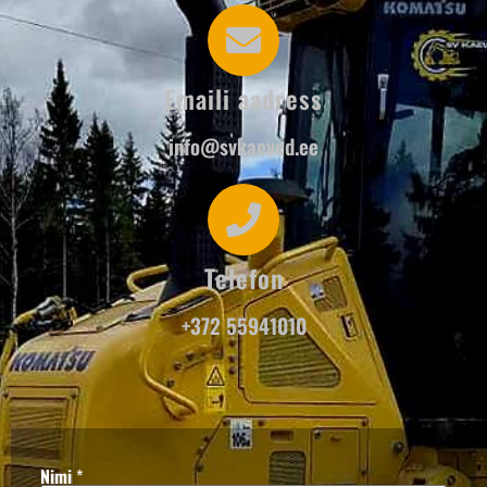
Emaili aadress
info@svkaeved.ee
Telefon
+372 55941010
Nimi
*