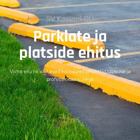
SV Kaeved OÜ
Parklate ja
platside ehitus
Viime ellu nii väikesed kui suured projektid täpsuse ja
professionaalsusega