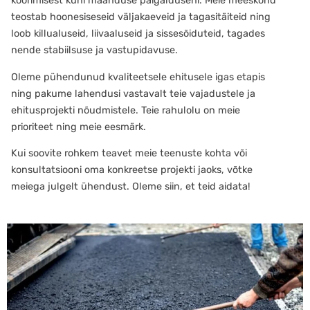
koorimisest kuni maanduse paigalduseni. Meie meeskond
teostab hoonesiseseid väljakaeveid ja tagasitäiteid ning
loob killualuseid, liivaaluseid ja sissesõiduteid, tagades
nende stabiilsuse ja vastupidavuse.
Oleme pühendunud kvaliteetsele ehitusele igas etapis
ning pakume lahendusi vastavalt teie vajadustele ja
ehitusprojekti nõudmistele. Teie rahulolu on meie
prioriteet ning meie eesmärk.
Kui soovite rohkem teavet meie teenuste kohta või
konsultatsiooni oma konkreetse projekti jaoks, võtke
meiega julgelt ühendust. Oleme siin, et teid aidata!