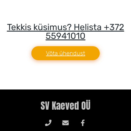
Tekkis küsimus? Helista +372
55941010
Võta ühendust
SV Kaeved OÜ