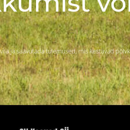
kumist või
u viia ja saavutada tulemused, mis kestavad põlv