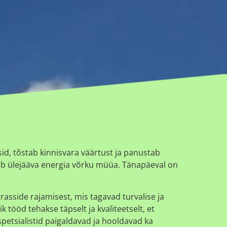
id, tõstab kinnisvara väärtust ja panustab
ab ülejääva energia võrku müüa. Tänapäeval on
asside rajamisest, mis tagavad turvalise ja
 tööd tehakse täpselt ja kvaliteetselt, et
spetsialistid paigaldavad ja hooldavad ka