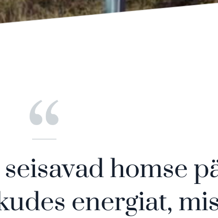
d seisavad homse p
kudes energiat, mis