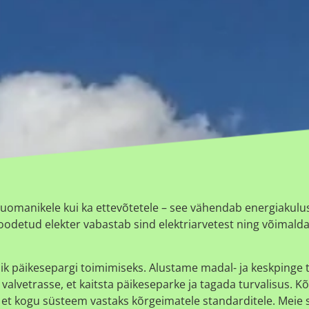
duomanikele kui ka ettevõtetele – see vähendab energiakulus
odetud elekter vabastab sind elektriarvetest ning võimald
ik päikesepargi toimimiseks. Alustame madal- ja keskpinge tr
lvetrasse, et kaitsta päikeseparke ja tagada turvalisus. Kõik
, et kogu süsteem vastaks kõrgeimatele standarditele. Meie 