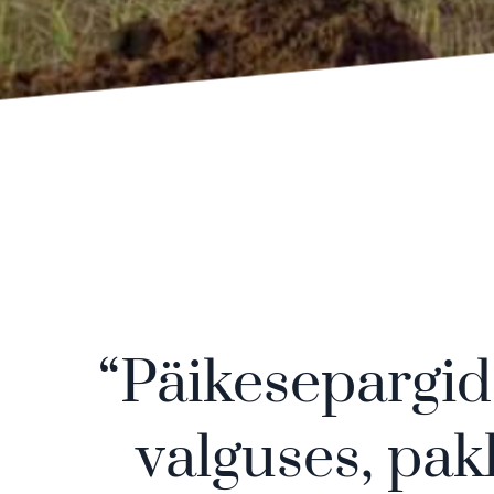
“Päikesepargi
valguses, pak