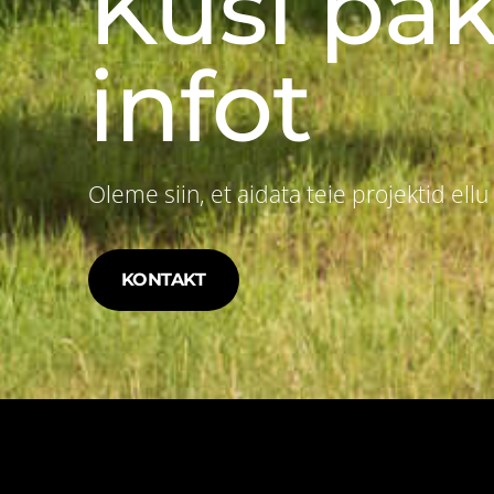
Küsi pak
infot
Oleme siin, et aidata teie projektid ell
KONTAKT