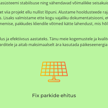
giasüsteemi stabiilsuse ning vähendavad võimalikke seisakui
 viia projekt ellu nullist lõpuni. Alustame hooldusteede ra
us. Lisaks valmistame ette kogu vajaliku dokumentatsiooni, e
enemise, pakkudes kliendile võtmed kätte lahendust, mis hõl
s ja efektiivsus aastateks. Tänu meie kogemustele ja kvalit
darditele ja aitab maksimaalselt ära kasutada päikeseenergia 
Fix parkide ehitus