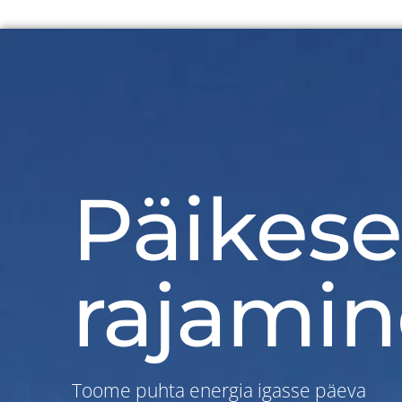
Päikese
rajamin
Toome puhta energia igasse päeva