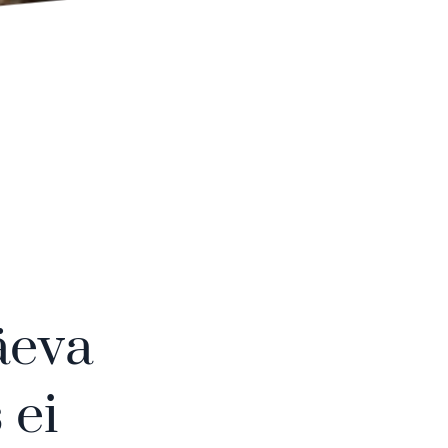
äeva
 ei