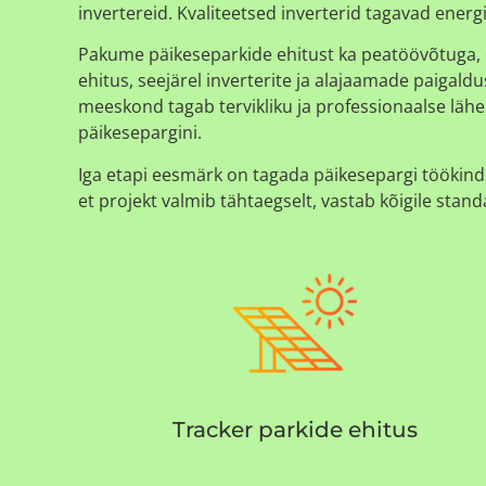
invertereid. Kvaliteetsed inverterid tagavad ener
Pakume päikeseparkide ehitust ka peatöövõtuga, et
ehitus, seejärel inverterite ja alajaamade paigald
meeskond tagab tervikliku ja professionaalse läh
päikesepargini.
Iga etapi eesmärk on tagada päikesepargi töökindlu
et projekt valmib tähtaegselt, vastab kõigile stan
Tracker parkide ehitus