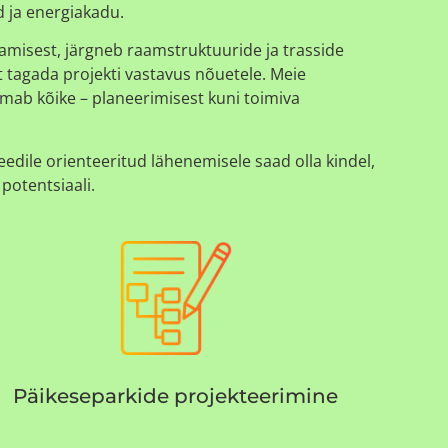
d ja energiakadu.
jamisest, järgneb raamstruktuuride ja trasside
t tagada projekti vastavus nõuetele. Meie
mab kõike – planeerimisest kuni toimiva
eedile orienteeritud lähenemisele saad olla kindel,
potentsiaali.
Päikeseparkide projekteerimine