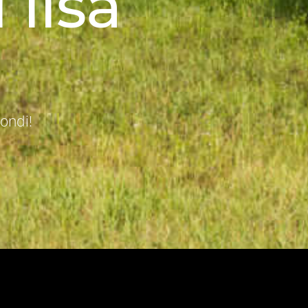
 lisa
kondi!