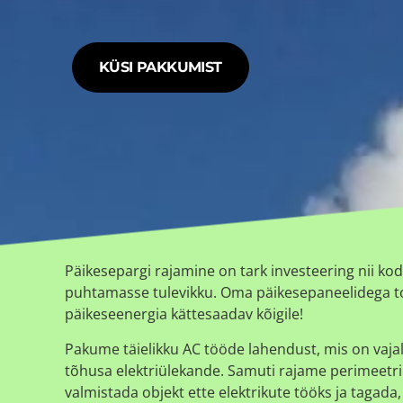
KÜSI PAKKUMIST
Päikesepargi rajamine on tark investeering nii ko
puhtamasse tulevikku. Oma päikesepaneelidega to
päikeseenergia kättesaadav kõigile!
Pakume täielikku AC tööde lahendust, mis on vajal
tõhusa elektriülekande. Samuti rajame perimeetri va
valmistada objekt ette elektrikute tööks ja tagada