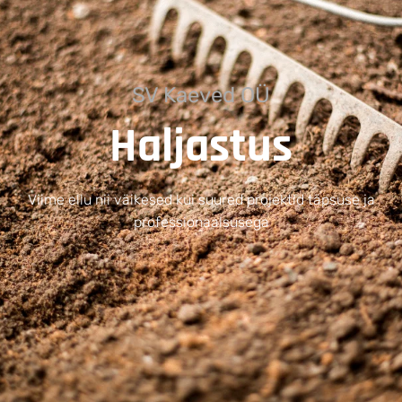
SV Kaeved OÜ
Haljastus
Viime ellu nii väikesed kui suured projektid täpsuse ja
professionaalsusega