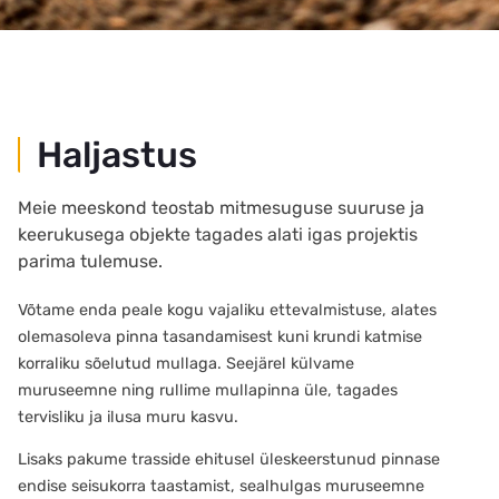
Haljastus
Meie meeskond teostab mitmesuguse suuruse ja
keerukusega objekte tagades alati igas projektis
parima tulemuse.
Võtame enda peale kogu vajaliku ettevalmistuse, alates
olemasoleva pinna tasandamisest kuni krundi katmise
korraliku sõelutud mullaga. Seejärel külvame
muruseemne ning rullime mullapinna üle, tagades
tervisliku ja ilusa muru kasvu.
Lisaks pakume trasside ehitusel üleskeerstunud pinnase
endise seisukorra taastamist, sealhulgas muruseemne